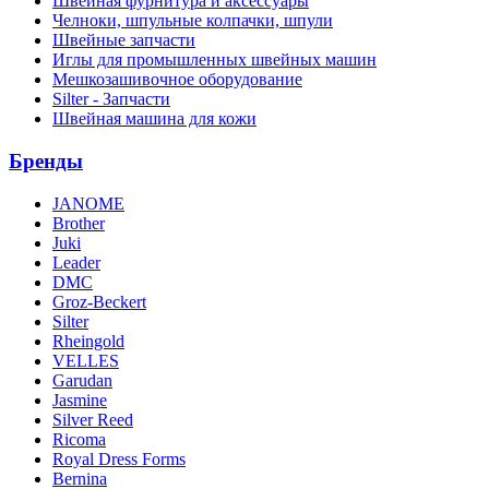
Швейная фурнитура и аксессуары
Челноки, шпульные колпачки, шпули
Швейные запчасти
Иглы для промышленных швейных машин
Мешкозашивочное оборудование
Silter - Запчасти
Швейная машина для кожи
Бренды
JANOME
Brother
Juki
Leader
DMC
Groz-Beckert
Silter
Rheingold
VELLES
Garudan
Jasmine
Silver Reed
Ricoma
Royal Dress Forms
Bernina