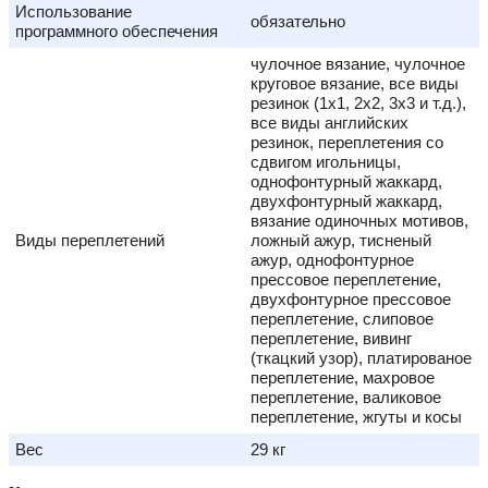
Использование
обязательно
программного обеспечения
чулочное вязание, чулочное
круговое вязание, все виды
резинок (1х1, 2х2, 3х3 и т.д.),
все виды английских
резинок, переплетения со
сдвигом игольницы,
однофонтурный жаккард,
двухфонтурный жаккард,
вязание одиночных мотивов,
Виды переплетений
ложный ажур, тисненый
ажур, однофонтурное
прессовое переплетение,
двухфонтурное прессовое
переплетение, слиповое
переплетение, вивинг
(ткацкий узор), платированое
переплетение, махровое
переплетение, валиковое
переплетение, жгуты и косы
Вес
29 кг