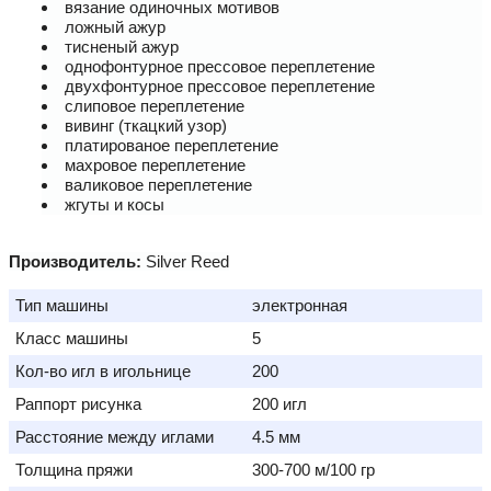
вязание одиночных мотивов
ложный ажур
тисненый ажур
однофонтурное прессовое переплетение
двухфонтурное прессовое переплетение
слиповое переплетение
вивинг (ткацкий узор)
платированое переплетение
махровое переплетение
валиковое переплетение
жгуты и косы
Производитель:
Silver Reed
Тип машины
электронная
Класс машины
5
Кол-во игл в игольнице
200
Раппорт рисунка
200 игл
Расстояние между иглами
4.5 мм
Толщина пряжи
300-700 м/100 гр