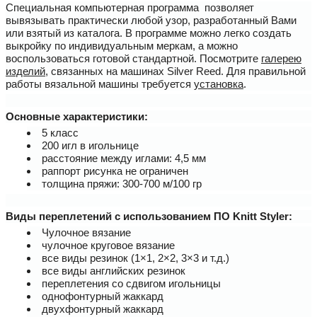
Специальная компьютерная программа позволяет
вывязывать практически любой узор, разработанный Вами
или взятый из каталога. В программе можно легко создать
выкройку по индивидуальным меркам, а можно
воспользоваться готовой стандартной. Посмотрите
галерею
изделий
, связанных на машинах Silver Reed. Для правильной
работы вязальной машины требуется
установка
.
Основные характеристики:
5 класс
200 игл в игольнице
расстояние между иглами: 4,5 мм
раппорт рисунка не ограничен
толщина пряжи: 300-700 м/100 гр
Виды переплетений с использованием ПО Knitt Styler:
Чулочное вязание
чулочное круговое вязание
все виды резинок (1×1, 2×2, 3×3 и т.д.)
все виды английских резинок
переплетения со сдвигом игольницы
однофонтурный жаккард
двухфонтурный жаккард