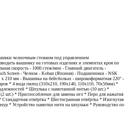
шивки челночным стежком под управлением
водить вышивку на готовых изделиях и элементах кроя по
ьная скорость - 1000 стеж/мин - Главный двигатель -
uch Screen - Челнок - Koban (Япония) - Подшипники - NSK
м х 210 мм - Вышивка на бейсболках - широкоформатная 220° -
аров * 4 вида пялец (310х210, 190х140, 110х110, 70х50мм) *
адлежностей * Шпулька с намотанной нитью (10 шт.) *
 (2 шт.) * Приспособление для замены игл * Перо для нажатия
 Стандартная отвёртка * Шестигранная отвёртка * Изогнутая
шнур * Устройство намотки нити на шпульки * Руководство по