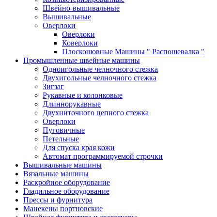
Швейно-вышивальные
Вышивальные
Оверлоки
Оверлоки
Коверлоки
Плоскошовные Машины " Распошевалка "
Промышленные швейные машины
Одноигольные челночного стежка
Двухигольные челночного стежка
Зигзаг
Рукавные и колонковые
Длиннорукавные
Двухниточного цепного стежка
Оверлоки
Пуговичные
Петельные
Для спуска края кожи
Автомат программируемой строчки
Вышивальные машины
Вязальные машины
Раскройное оборудование
Гладильное оборудование
Прессы и фурнитура
Манекены портновские