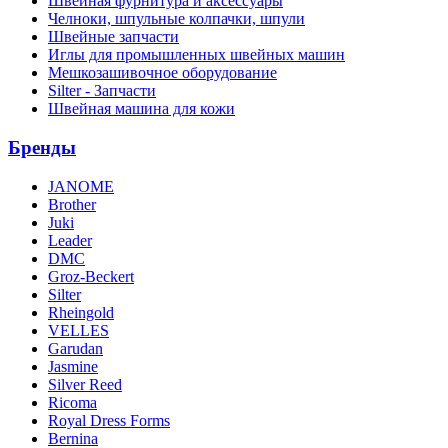
Швейная фурнитура и аксессуары
Челноки, шпульные колпачки, шпули
Швейные запчасти
Иглы для промышленных швейных машин
Мешкозашивочное оборудование
Silter - Запчасти
Швейная машина для кожи
Бренды
JANOME
Brother
Juki
Leader
DMC
Groz-Beckert
Silter
Rheingold
VELLES
Garudan
Jasmine
Silver Reed
Ricoma
Royal Dress Forms
Bernina