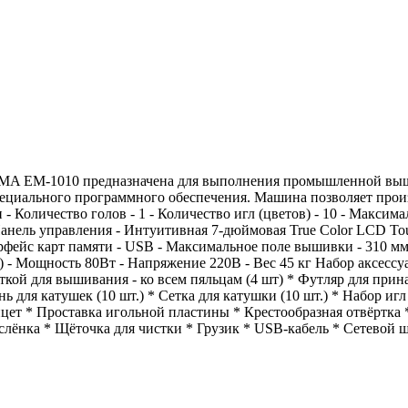
OMA EM-1010 предназначена для выполнения промышленной вы
ециального программного обеспечения. Машина позволяет произ
 Количество голов - 1 - Количество игл (цветов) - 10 - Максимал
 Панель управления - Интуитивная 7-дюймовая True Color LCD To
терфейс карт памяти - USB - Максимальное поле вышивки - 310 м
SK) - Мощность 80Вт - Напряжение 220В - Вес 45 кг Набор аксессу
ткой для вышивания - ко всем пяльцам (4 шт) * Футляр для прин
ь для катушек (10 шт.) * Сетка для катушки (10 шт.) * Набор игл
ет * Проставка игольной пластины * Крестообразная отвёртка *
слёнка * Щёточка для чистки * Грузик * USB-кабель * Сетевой 