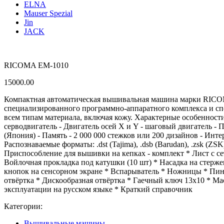
ELNA
Mauser Spezial
Jin
JACK
RICOMA EM-1010
15000.00
Компактная автоматическая вышивальная машина марки RIC
специализированного программно-аппаратного комплекса и сп
всем типам материала, включая кожу. Характерные особенности -
серводвигатель - Двигатель осей X и Y - шаговый двигатель -
(Япония) - Память - 2 000 000 стежков или 200 дизайнов - Ин
Распознаваемые форматы: .dst (Tajima), .dsb (Barudan), .zsk (Z
Приспособление для вышивки на кепках - комплект * Лист с се
Войлочная прокладка под катушки (10 шт) * Насадка на стержен
кнопок на сенсорном экране * Вспарыватель * Ножницы * Пинц
отвёртка * Дискообразная отвёртка * Гаечный ключ 13х10 * Ма
эксплуатации на русском языке * Краткий справочник
Категории:
Вышивальные машины