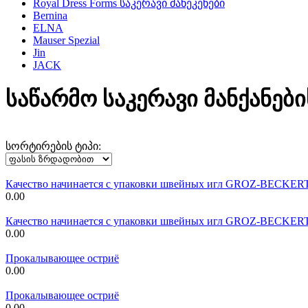
Royal Dress Forms საკერავი მანეკენები
Bernina
ELNA
Mauser Spezial
Jin
JACK
საწარმო საკერავი მანქანები
სორტირების ტიპი:
Качество начинается с упаковки швейных игл GROZ-BECKER
0.00
Качество начинается с упаковки швейных игл GROZ-BECKER
0.00
Прокалывающее остриё
0.00
Прокалывающее остриё
0.00