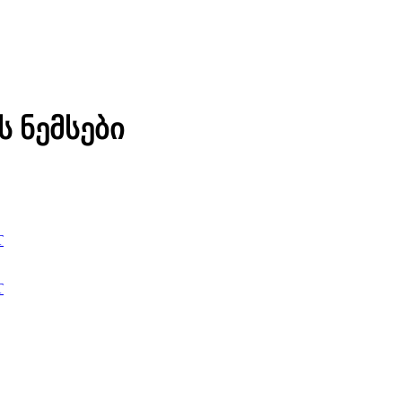
ს ნემსები
T
T