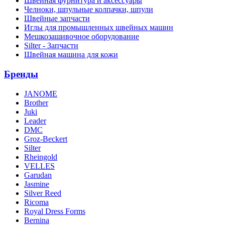
Швейная фурнитура и аксессуары
Челноки, шпульные колпачки, шпули
Швейные запчасти
Иглы для промышленных швейных машин
Мешкозашивочное оборудование
Silter - Запчасти
Швейная машина для кожи
Бренды
JANOME
Brother
Juki
Leader
DMC
Groz-Beckert
Silter
Rheingold
VELLES
Garudan
Jasmine
Silver Reed
Ricoma
Royal Dress Forms
Bernina