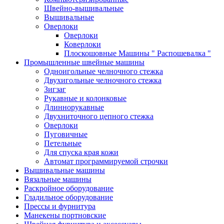
Швейно-вышивальные
Вышивальные
Оверлоки
Оверлоки
Коверлоки
Плоскошовные Машины " Распошевалка "
Промышленные швейные машины
Одноигольные челночного стежка
Двухигольные челночного стежка
Зигзаг
Рукавные и колонковые
Длиннорукавные
Двухниточного цепного стежка
Оверлоки
Пуговичные
Петельные
Для спуска края кожи
Автомат программируемой строчки
Вышивальные машины
Вязальные машины
Раскройное оборудование
Гладильное оборудование
Прессы и фурнитура
Манекены портновские