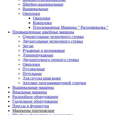
Швейно-вышивальные
Вышивальные
Оверлоки
Оверлоки
Коверлоки
Плоскошовные Машины " Распошевалка "
Промышленные швейные машины
Одноигольные челночного стежка
Двухигольные челночного стежка
Зигзаг
Рукавные и колонковые
Длиннорукавные
Двухниточного цепного стежка
Оверлоки
Пуговичные
Петельные
Для спуска края кожи
Автомат программируемой строчки
Вышивальные машины
Вязальные машины
Раскройное оборудование
Гладильное оборудование
Прессы и фурнитура
Манекены портновские