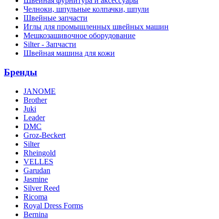
Швейная фурнитура и аксессуары
Челноки, шпульные колпачки, шпули
Швейные запчасти
Иглы для промышленных швейных машин
Мешкозашивочное оборудование
Silter - Запчасти
Швейная машина для кожи
Бренды
JANOME
Brother
Juki
Leader
DMC
Groz-Beckert
Silter
Rheingold
VELLES
Garudan
Jasmine
Silver Reed
Ricoma
Royal Dress Forms
Bernina